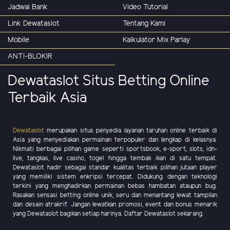
Jadwal Bank
Video Tutorial
Link Dewataslot
Tentang Kami
Mobile
Kalkulator Mix Parlay
ANTI-BLOKIR
Dewataslot Situs Betting Online
Terbaik Asia
Dewataslot
merupakan situs penyedia layanan taruhan online terbaik di
Asia yang menyediakan permainan terpopuler dan lengkap di kelasnya.
Nikmati berbagai pilihan game seperti sportsbook, e-sport, slots, idn-
live, tangkas, live casino, togel hingga tembak ikan di satu tempat.
Dewataslot hadir sebagai standar kualitas terbaik pilihan jutaan player
yang memiliki sistem enkripsi tercepat. Didukung dengan teknologi
terkini yang menghadirkan permainan bebas hambatan ataupun bug.
Rasakan sensasi betting online unik, seru dan menantang lewat tampilan
dan desain atrakrif. Jangan lewatkan promosi, event dan bonus menarik
yang Dewataslot bagikan setiap harinya. Daftar Dewataslot sekarang.