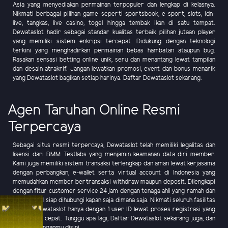
Asia yang menyediakan permainan terpopuler dan lengkap di kelasnya.
Nikmati berbagai pilihan game seperti sportsbook, e-sport, slots, idn-
live, tangkas, live casino, togel hingga tembak ikan di satu tempat.
Dewataslot hadir sebagai standar kualitas terbaik pilihan jutaan player
yang memiliki sistem enkripsi tercepat. Didukung dengan teknologi
terkini yang menghadirkan permainan bebas hambatan ataupun bug.
Rasakan sensasi betting online unik, seru dan menantang lewat tampilan
dan desain atrakrif. Jangan lewatkan promosi, event dan bonus menarik
yang Dewataslot bagikan setiap harinya. Daftar Dewataslot sekarang.
Agen Taruhan Online Resmi
Terpercaya
Sebagai situs resmi terpercaya, Dewataslot telah memiliki legalitas dan
lisensi dari BMM Testlabs yang menjamin keamanan data diri member.
Kami juga memiliki sistem transaksi terlengkap dan aman lewat kerjasama
dengan perbangkan, e-wallet serta virtual account di Indonesia yang
memudahkan member bertransaksi withdraw maupun deposit. Dilengkapi
dengan fitur customer service 24 jam dengan tenaga ahli yang ramah dan
profesional siap dihubungi kapan saja dimana saja. Nikmati seluruh fasilitas
lengkap Dewataslot hanya dengan 1 user ID lewat proses registrasi yang
mudah dan cepat. Tunggu apa lagi, Daftar Dewataslot sekarang juga, dan
raih keuntunganmu disini.