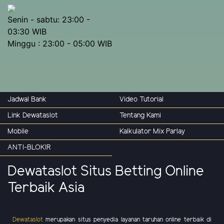
Senin - sabtu: 23:00 -
03:30 WIB
Minggu : 23:00 - 05:00 WIB
Jadwal Bank
Video Tutorial
Link Dewataslot
Tentang Kami
Mobile
Kalkulator Mix Parlay
ANTI-BLOKIR
Dewataslot Situs Betting Online
Terbaik Asia
Dewataslot
merupakan situs penyedia layanan taruhan online terbaik di