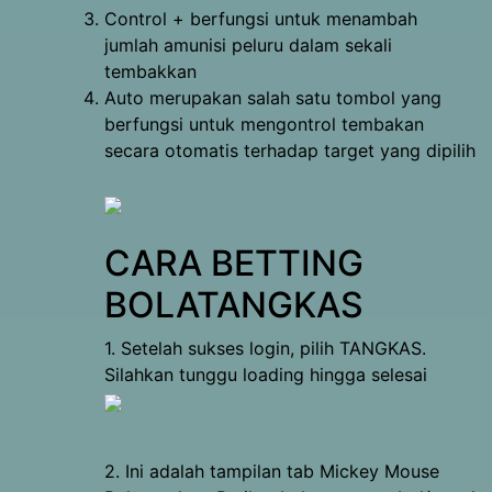
Control + berfungsi untuk menambah
jumlah amunisi peluru dalam sekali
tembakkan
Auto merupakan salah satu tombol yang
berfungsi untuk mengontrol tembakan
secara otomatis terhadap target yang dipilih
CARA BETTING
BOLATANGKAS
1. Setelah sukses login, pilih TANGKAS.
Silahkan tunggu loading hingga selesai
2. Ini adalah tampilan tab Mickey Mouse