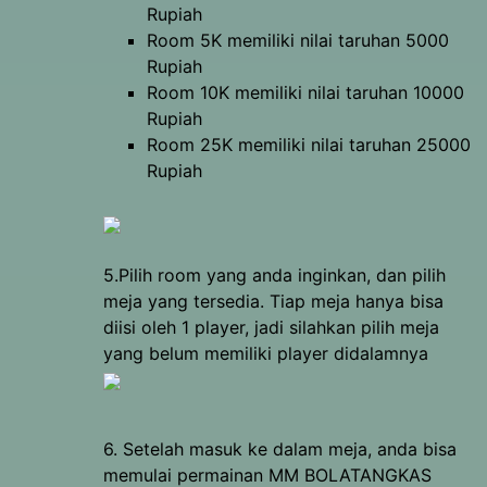
Rupiah
Room 5K memiliki nilai taruhan 5000
Rupiah
Room 10K memiliki nilai taruhan 10000
Rupiah
Room 25K memiliki nilai taruhan 25000
Rupiah
5.Pilih room yang anda inginkan, dan pilih
meja yang tersedia. Tiap meja hanya bisa
diisi oleh 1 player, jadi silahkan pilih meja
yang belum memiliki player didalamnya
6. Setelah masuk ke dalam meja, anda bisa
memulai permainan MM BOLATANGKAS