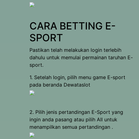
CARA BETTING E-
SPORT
Pastikan telah melakukan login terlebih
dahulu untuk memulai permainan taruhan E-
sport.
1. Setelah login, pilih menu game E-sport
pada beranda Dewataslot
2. Pilih jenis pertandingan E-Sport yang
ingin anda pasang atau pilih All untuk
menampilkan semua pertandingan .