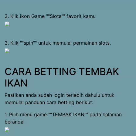
2. Klik ikon Game ""Slots"" favorit kamu
3. Klik ""spin"" untuk memulai permainan slots.
CARA BETTING TEMBAK
IKAN
Pastikan anda sudah login terlebih dahulu untuk
memulai panduan cara betting berikut:
1. Pilih menu game ""TEMBAK IKAN"" pada halaman
beranda.