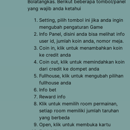
Bolatangkas. Berikut beberapa tombol/panel
yang wajib anda ketahui
Setting, pilih tombol ini jika anda ingin
mengubah pengaturan Game
Info Panel, disini anda bisa melihat info
user id, jumlah koin anda, nomor meja.
Coin in, klik untuk menambahkan koin
ke credit anda
Coin out, klik untuk memindahkan koin
dari credit ke dompet anda
Fullhouse, klik untuk mengubah pilihan
fullhouse anda
Info bet
Reward info
Klik untuk memilih room permainan,
setiap room memiliki jumlah taruhan
yang berbeda
Open, klik untuk membuka kartu