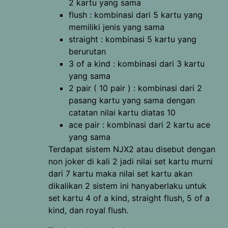
2 kartu yang sama
flush : kombinasi dari 5 kartu yang
memiliki jenis yang sama
straight : kombinasi 5 kartu yang
berurutan
3 of a kind : kombinasi dari 3 kartu
yang sama
2 pair ( 10 pair ) : kombinasi dari 2
pasang kartu yang sama dengan
catatan nilai kartu diatas 10
ace pair : kombinasi dari 2 kartu ace
yang sama
Terdapat sistem NJX2 atau disebut dengan
non joker di kali 2 jadi nilai set kartu murni
dari 7 kartu maka nilai set kartu akan
dikalikan 2 sistem ini hanyaberlaku untuk
set kartu 4 of a kind, straight flush, 5 of a
kind, dan royal flush.