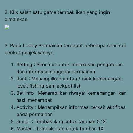
2. Klik salah satu game tembak ikan yang ingin
dimainkan.
3. Pada Lobby Permainan terdapat beberapa shortcut
berikut penjelasannya
Setting : Shortcut untuk melakukan pengaturan
dan informasi mengenai permainan
Rank : Menampilkan urutan / rank kemenangan,
level, fishing dan jackpot list
Bet Info : Menampilkan riwayat kemenangan ikan
hasil menembak
Activity : Menampilkan informasi terkait aktifitas
pada permainan
Junior : Tembak ikan untuk taruhan 0.1X
Master : Tembak ikan untuk taruhan 1X